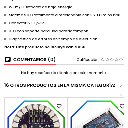
WiFi® / Bluetooth® de baja energía
Matriz de LED totalmente direccionable con 96 LED rojos 12x8
Conector I2C Qwiic
RTC con soporte para una batería tampón
Diagnóstico de errores en tiempo de ejecución
Nota: Este producto no incluye cable USB
COMENTARIOS (0)
Calificación
No hay reseñas de clientes en este momento.
16 OTROS PRODUCTOS EN LA MISMA CATEGORÍA:
>
<
favorite_border
favorite_border