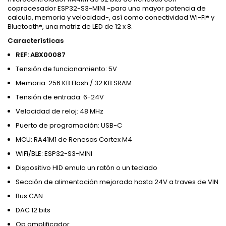
coprocesador ESP32-S3-MINI -para una mayor potencia de
calculo, memoria y velocidad-, así como conectividad Wi-Fi® y
Bluetooth®, una matriz de LED de 12 x 8.
Características
REF: ABX00087
Tensión de funcionamiento: 5V
Memoria: 256 KB Flash / 32 KB SRAM
Tensión de entrada: 6-24V
Velocidad de reloj: 48 MHz
Puerto de programación: USB-C
MCU: RA41M1 de Renesas Cortex M4
WiFi/BLE: ESP32-S3-MINI
Dispositivo HID emula un ratón o un teclado
Sección de alimentación mejorada hasta 24V a traves de VIN
Bus CAN
DAC 12 bits
Op amplificador