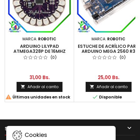
MARCA:
ROBOTIC
MARCA:
ROBOTIC
ARDUINO LILYPAD
ESTUCHE DE ACRÍLICO PARA
ATMEGA328P DE 16MHZ
ARDUINO MEGA 2560 R3
(0)
(0)
31,00 Bs.
25,00 Bs.
Añadir al carrito
Añadir al carrito




Últimas unidades en stock
Disponible

SU CUENTA
Cookies