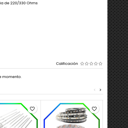
cia de 220/330 Ohms
Calificación
te momento.
<
>
favorite_border
favorite_border