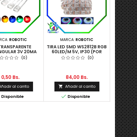
RCA:
ROBOTIC
MARCA:
ROBOTIC
MARC
TRANSPARENTE
TIRA LED SMD WS2812B RGB
LED RGB
NGULAR 3V 20MA
60LED/M 5V, IP30 (POR
4P 5MM 
METRO)
(0)
(0)
0,50 Bs.
84,00 Bs.
1
Añadir al carrito
Añadir al carrito
Aña





Disponible
Disponible
D