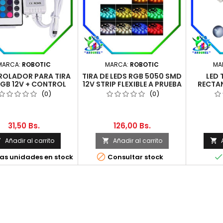
MARCA:
ROBOTIC
MARCA:
ROBOTIC
MA
OLADOR PARA TIRA
TIRA DE LEDS RGB 5050 SMD
LED 
RGB 12V + CONTROL
12V STRIP FLEXIBLE A PRUEBA
RECTA
REMOTO
DE AGUA
(0)
(0)
31,50 Bs.
126,00 Bs.
Añadir al carrito
Añadir al carrito




as unidades en stock
Consultar stock