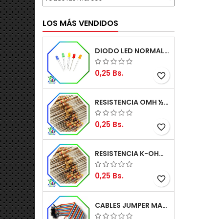
LOS MÁS VENDIDOS
DIODO LED NORMAL 5MM
0,25 Bs.
favorite_border
RESISTENCIA OMH ½W 5%
0,25 Bs.
favorite_border
RESISTENCIA K-OHM ½W 5%
0,25 Bs.
favorite_border
CABLES JUMPER MACHO-MACHO 20CM (ALTA CALIDAD)