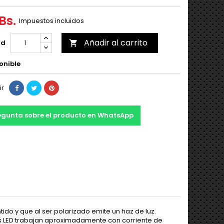
Bs.
Impuestos incluidos
Añadir al carrito
ad

onible
ir
egunta sobre el producto en WhatsApp
tido y que al ser polarizado emite un haz de luz.
Los LED trabajan aproximadamente con corriente de