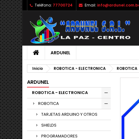
Teléfono:
77700724
Email:
info@ardunel.com.b
M
C
I
add_circle_outline
De
No
ARDUNEL
Inicio
ROBOTICA - ELECTRONICA
ROBOTICA
ARDUNEL
ROBOTICA - ELECTRONICA
ROBOTICA
TARJETAS ARDUINO Y OTROS
SHIELDS
PROGRAMADORES