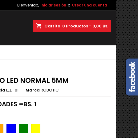
Bienvenido,
Iniciar sesión
o
Crear una cuenta
×
×
×
shopping_cart
Carrito:
0
Productos - 0,00 Bs.
n
s
O LED NORMAL 5MM
cia
LED-01
Marca
ROBOTIC
DADES =BS. 1
RANJA
AZUL
VERDE
AMARILLO