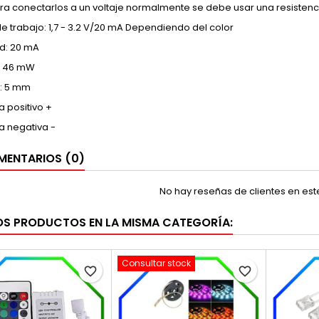
ra conectarlos a un voltaje normalmente se debe usar una resisten
e trabajo: 1,7 - 3.2 V/20 mA Dependiendo del color
ad: 20 mA
: 46 mW
: 5 mm
a positivo +
a negativa -
ENTARIOS (0)
No hay reseñas de clientes en es
OS PRODUCTOS EN LA MISMA CATEGORÍA:
Consultar stock
favorite_border
favorite_border