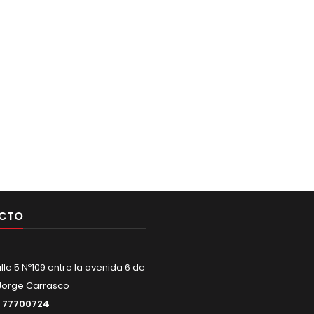
CTO
alle 5 Nº109 entre la avenida 6 de
Jorge Carrasco
:
77700724