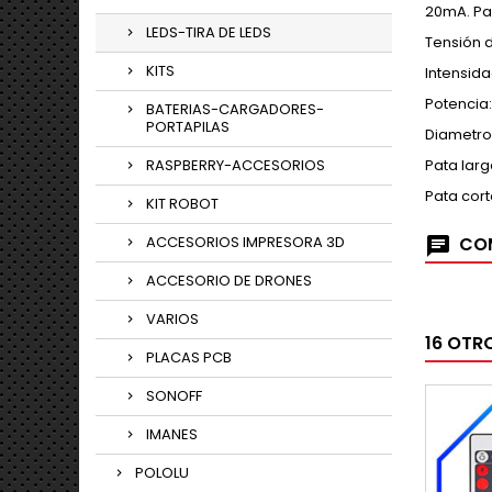
20mA. Pa
LEDS-TIRA DE LEDS
Tensión d
KITS
Intensid
Potencia
BATERIAS-CARGADORES-
PORTAPILAS
Diametro
RASPBERRY-ACCESORIOS
Pata larg
Pata cort
KIT ROBOT
ACCESORIOS IMPRESORA 3D
COM
ACCESORIO DE DRONES
VARIOS
16 OTR
PLACAS PCB
SONOFF
IMANES
POLOLU