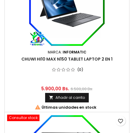
MARCA:
INFORMATIC
CHUWI HI10 MAX N150 TABLET LAPTOP 2 EN 1
(0)
5.900,00 Bs.
6.500,00 Bs.
Añadir al carrito


Últimas unidades en stock
Consultar stock
favorite_border