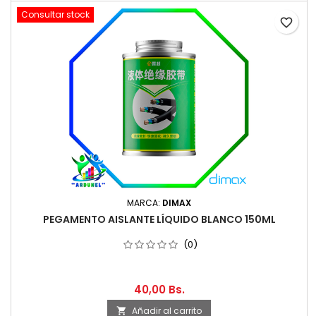
Consultar stock
favorite_border
MARCA:
DIMAX
PEGAMENTO AISLANTE LÍQUIDO BLANCO 150ML
(0)
40,00 Bs.
Añadir al carrito
