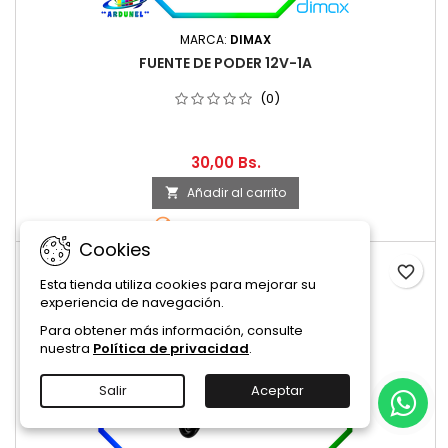
MARCA:
DIMAX
FUENTE DE PODER 12V-1A
(0)
30,00 Bs.
Añadir al carrito


Consultar stock
Cookies
Consultar stock
favorite_border
Esta tienda utiliza cookies para mejorar su
experiencia de navegación.
Para obtener más información, consulte
nuestra
Política de privacidad
.
Salir
Aceptar