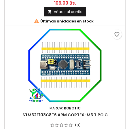
106,00 Bs.
Añadir al carrito


Últimas unidades en stock
favorite_border
MARCA:
ROBOTIC
STM32F103C8T6 ARM CORTEX-M3 TIPO C
(0)