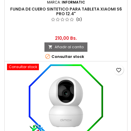
MARCA:
INFORMATIC
FUNDA DE CUERO SINTETICO PARA TABLETA XIAOMI S6
PRO 12.4"
(0)
210,00 Bs.
Añadir al carrito


Consultar stock
Consultar stock
favorite_border