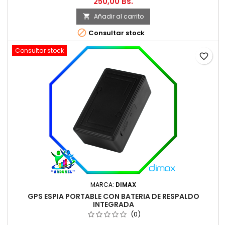
250,00 Bs.
Añadir al carrito


Consultar stock
Consultar stock
favorite_border
MARCA:
DIMAX
GPS ESPIA PORTABLE CON BATERIA DE RESPALDO
INTEGRADA
(0)