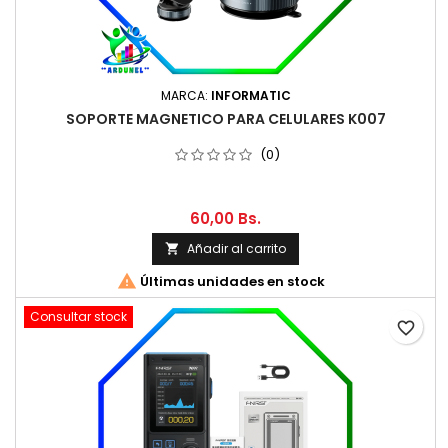
MARCA:
INFORMATIC
SOPORTE MAGNETICO PARA CELULARES K007
(0)
60,00 Bs.
Añadir al carrito


Últimas unidades en stock
Consultar stock
favorite_border