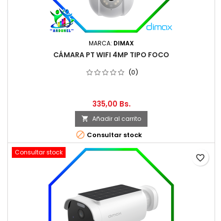
MARCA:
DIMAX
CÁMARA PT WIFI 4MP TIPO FOCO
(0)
335,00 Bs.
Añadir al carrito


Consultar stock
Consultar stock
favorite_border