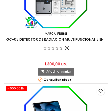
MARCA:
FNIRSI
GC-03 DETECTOR DE RADIACION MULTIFUNCIONAL 3 EN 1
(0)
1.300,00 Bs.
Añadir al carrito


Consultar stock
- 600,00 Bs.
favorite_border