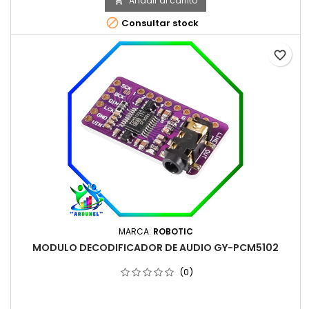
Añadir al carrito


Consultar stock
favorite_border
MARCA:
ROBOTIC
MODULO DECODIFICADOR DE AUDIO GY-PCM5102
(0)