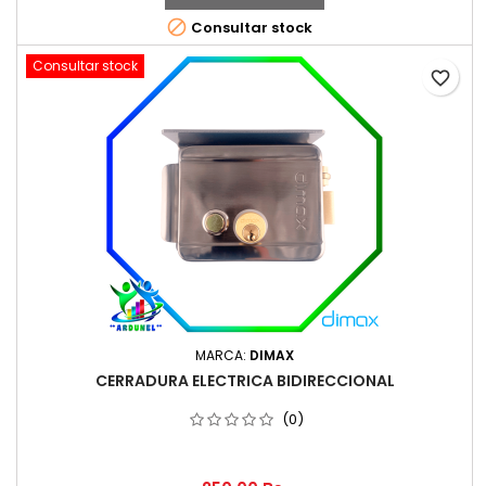

Consultar stock
Consultar stock
favorite_border
MARCA:
DIMAX
CERRADURA ELECTRICA BIDIRECCIONAL
(0)