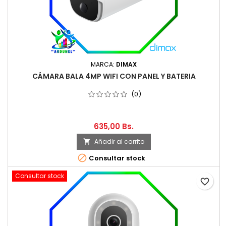
MARCA:
DIMAX
CÁMARA BALA 4MP WIFI CON PANEL Y BATERIA
(0)
635,00 Bs.
Añadir al carrito


Consultar stock
Consultar stock
favorite_border