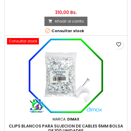
310,00 Bs.
Añadir al carrito


Consultar stock
Consultar stock
favorite_border
MARCA:
DIMAX
CLIPS BLANCOS PARA SUJECION DE CABLES 6MM BOLSA
DE 100 UNIDADES