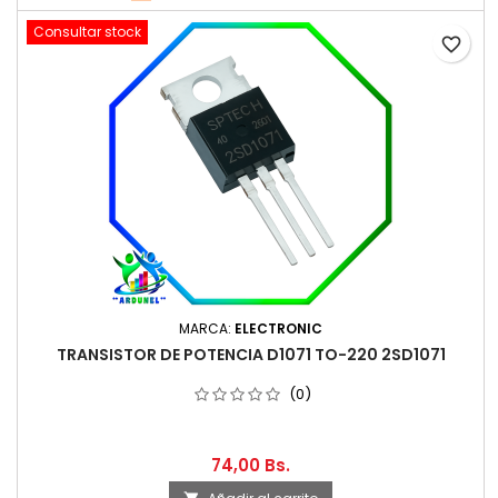
Consultar stock
favorite_border
MARCA:
ELECTRONIC
TRANSISTOR DE POTENCIA D1071 TO-220 2SD1071
(0)
74,00 Bs.