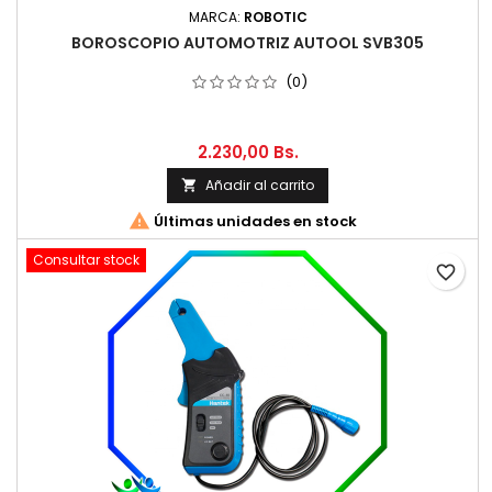
MARCA:
ROBOTIC
BOROSCOPIO AUTOMOTRIZ AUTOOL SVB305
(0)
2.230,00 Bs.
Añadir al carrito


Últimas unidades en stock
Consultar stock
favorite_border