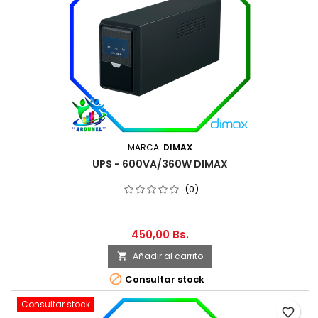
MARCA:
DIMAX
UPS - 600VA/360W DIMAX
(0)
450,00 Bs.
Añadir al carrito


Consultar stock
Consultar stock
favorite_border