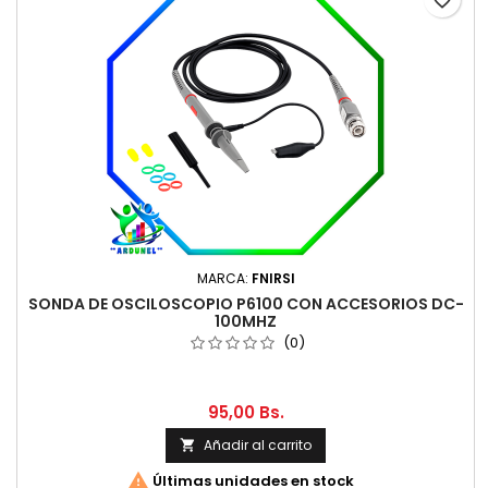
favorite_border
MARCA:
FNIRSI
SONDA DE OSCILOSCOPIO P6100 CON ACCESORIOS DC-
100MHZ
(0)
95,00 Bs.
Añadir al carrito


Últimas unidades en stock