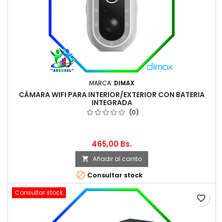
MARCA:
DIMAX
CÁMARA WIFI PARA INTERIOR/EXTERIOR CON BATERIA
INTEGRADA
(0)
465,00 Bs.
Añadir al carrito


Consultar stock
Consultar stock
favorite_border