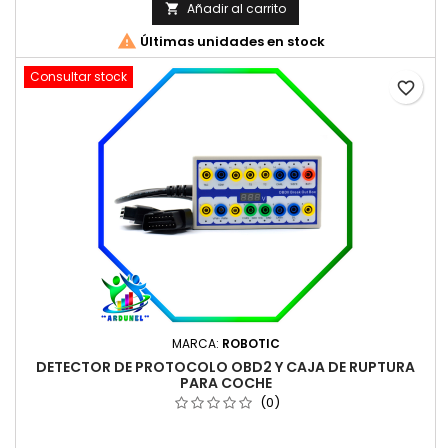
Añadir al carrito


Últimas unidades en stock
Consultar stock
favorite_border
MARCA:
ROBOTIC
DETECTOR DE PROTOCOLO OBD2 Y CAJA DE RUPTURA
PARA COCHE
(0)