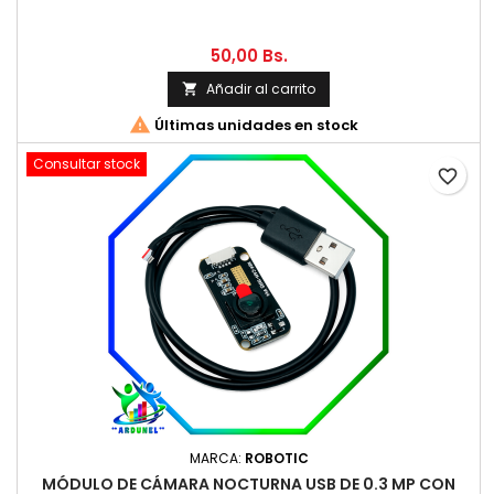
50,00 Bs.
Añadir al carrito


Últimas unidades en stock
Consultar stock
favorite_border
MARCA:
ROBOTIC
MÓDULO DE CÁMARA NOCTURNA USB DE 0.3 MP CON