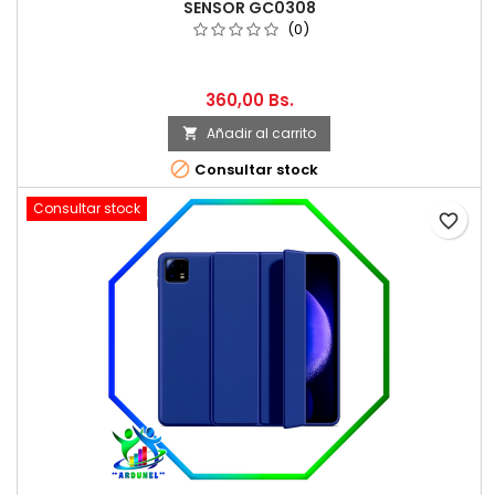
SENSOR GC0308
(0)
360,00 Bs.
Añadir al carrito


Consultar stock
Consultar stock
favorite_border