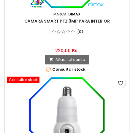
MARCA:
DIMAX
CÁMARA SMART PTZ 3MP PARA INTERIOR
(0)
220,00 Bs.
Añadir al carrito


Consultar stock
Consultar stock
favorite_border