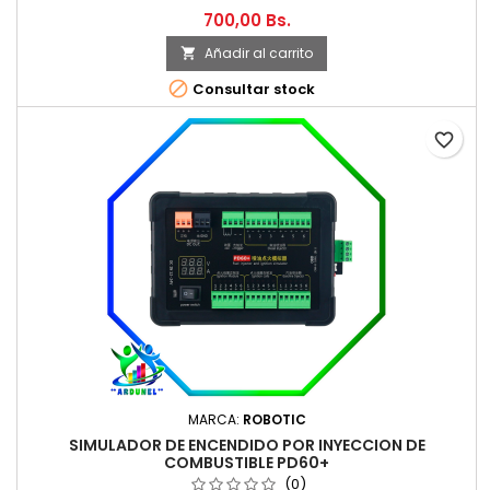
700,00 Bs.
Añadir al carrito


Consultar stock
favorite_border
MARCA:
ROBOTIC
SIMULADOR DE ENCENDIDO POR INYECCION DE
COMBUSTIBLE PD60+
(0)