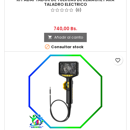
TALADRO ELECTRICO
(0)
740,00 Bs.
Añadir al carrito


Consultar stock
favorite_border