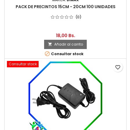
PACK DE PRECINTOS 15CM - 20CM 100 UNIDADES
(0)
18,00 Bs.
Añadir al carrito


Consultar stock
Consultar stock
favorite_border