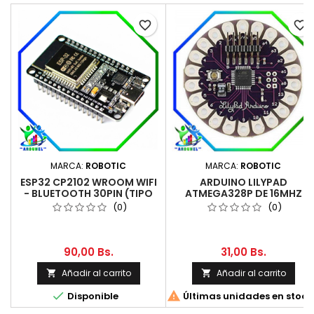
favorite_border
favorite_border
MARCA:
ROBOTIC
MARCA:
ROBOTIC
ESP32 CP2102 WROOM WIFI
ARDUINO LILYPAD
- BLUETOOTH 30PIN (TIPO
ATMEGA328P DE 16MHZ
C)
(0)
(0)
90,00 Bs.
31,00 Bs.
Añadir al carrito
Añadir al carrito




Disponible
Últimas unidades en stock