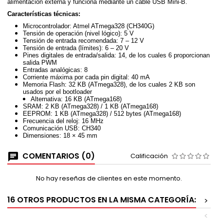
alimentación externa y funciona mediante un cable USB Mini-B.
Características técnicas:
Microcontrolador: Atmel ATmega328 (CH340G)
Tensión de operación (nivel lógico): 5 V
Tensión de entrada recomendada: 7 – 12 V
Tensión de entrada (límites): 6 – 20 V
Pines digitales de entrada/salida: 14, de los cuales 6 proporcionan
salida PWM
Entradas analógicas: 8
Corriente máxima por cada pin digital: 40 mA
Memoria Flash: 32 KB (ATmega328), de los cuales 2 KB son
usados por el bootloader
Alternativa: 16 KB (ATmega168)
SRAM: 2 KB (ATmega328) / 1 KB (ATmega168)
EEPROM: 1 KB (ATmega328) / 512 bytes (ATmega168)
Frecuencia del reloj: 16 MHz
Comunicación USB: CH340
Dimensiones: 18 × 45 mm
COMENTARIOS (0)
Calificación
No hay reseñas de clientes en este momento.
16 OTROS PRODUCTOS EN LA MISMA CATEGORÍA:
>
<